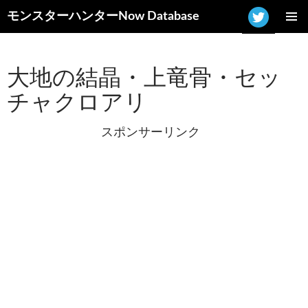
モンスターハンターNow Database
コ
メインメ
ン
ニュー
テ
ン
大地の結晶・上竜骨・セッ
ツ
チャクロアリ
へ
ス
キ
スポンサーリンク
ッ
プ