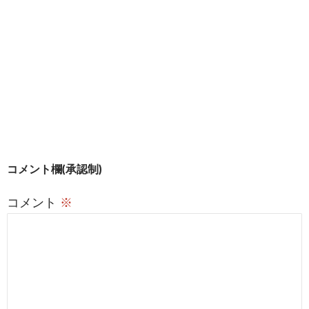
投
コメント欄(承認制)
稿
コメント
※
ナ
ビ
ゲ
ー