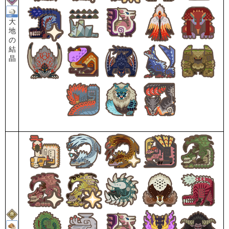
大
地
の
結
晶