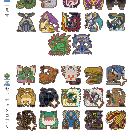
上
竜
骨
セ
ッ
チ
ャ
ク
ロ
ア
リ