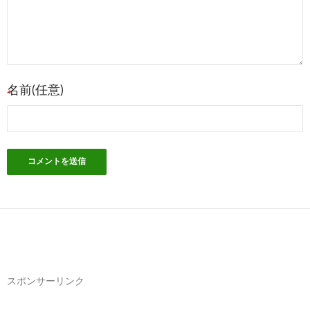
シ
ョ
ン
名前(任意)
*
スポンサーリンク