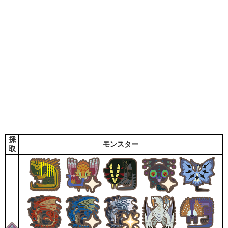
採
モンスター
取